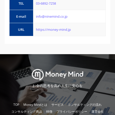
TEL
03-6892-7258
E-mail
info@ninemind.co.jp
URL
https://money-mind.jp
お金の思考を高め人生に安心を
TOP
Money Mindとは
サービス
コンサルティングの流れ
コンサルティング商品
特徴
プライバシーポリシー
運営会社