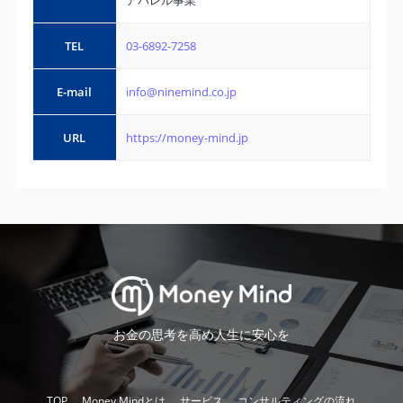
TEL
03-6892-7258
E-mail
info@ninemind.co.jp
URL
https://money-mind.jp
お金の思考を高め人生に安心を
TOP
Money Mindとは
サービス
コンサルティングの流れ